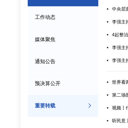
中央层面
工作动态
李强主持召开
4起整
媒体聚焦
李强主
李强主
通知公告
世界看
预决算公开
第二场
重要转载
视频丨
听民意